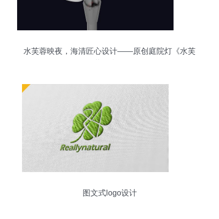
水芙蓉映夜，海清匠心设计——原创庭院灯《水芙
蓉》赏析
图文式logo设计