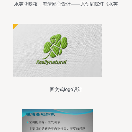
水芙蓉映夜，海清匠心设计——原创庭院灯《水芙
蓉》赏析
图文式logo设计