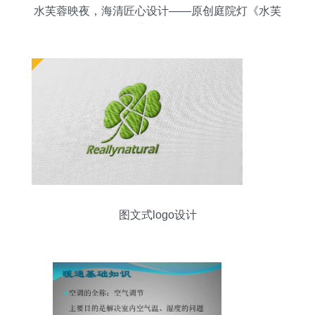
水芙蓉映夜，海清匠心设计——原创庭院灯《水芙
蓉》赏析
图文式logo设计