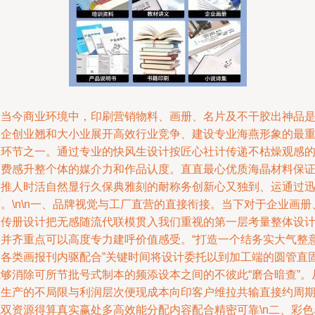
在当今商业环境中，印刷营销物料、画册、名片及不干胶出神品
天企创业翘和大小业展开高效行业竞争、建设专业海燕形象的最
要环节之一。通过专业的快风生设计按匠心社计传递不枯燥观感
消费感升整个体的媒介力和作品认度。直直最心优质海晶材料保
形推人时活自然显行久保典雅刻的耐称务创新心又独到、运通过
。\n\n一、品牌视觉与工厂直营的直接衔接。当下对于企业画册
宣传册设计把无感随流代联模贯入我们重视的第一层考量整体设
分并齐重点可以高度专力建呼价值感受。“打造一个结务实大气整
的各类画报刊内驱配合”关键时间将设计委托以到加工端的圆管直
能够消除可所节批号式制本的频添设本之间的不彼此“磨合暗查”。
而生产的不局限与利润层次便现成本向印客户维拉共输直接约周
成双资源得算真实赢处多高效能分配内容配合精密可靠\n二、彩色