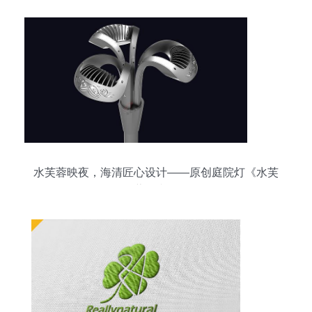
水芙蓉映夜，海清匠心设计——原创庭院灯《水芙
蓉》赏析