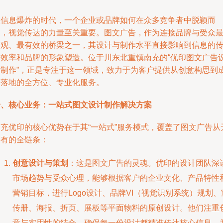
在信息爆炸的时代，一个企业或品牌如何在众多竞争者中脱颖而
出，视觉传达的力量至关重要。图文广告，作为连接品牌与受众
直观、最有效的桥梁之一，其设计与制作水平直接影响到信息的
递效率和品牌的形象塑造。位于川东北重镇南充的“优印图文广告
计制作”，正是专注于这一领域，致力于为客户提供从创意构思到
品落地的全方位、专业化服务。
一、核心业务：一站式图文设计制作解决方案
南充优印的核心优势在于其“一站式”服务模式，覆盖了图文广告从
到有的全链条：
创意设计与策划
：这是图文广告的灵魂。优印的设计团队深
市场趋势与受众心理，能够根据客户的企业文化、产品特性
营销目标，进行Logo设计、品牌VI（视觉识别系统）规划、
传册、海报、折页、展板等平面物料的原创设计。他们注重
意与实用性的结合，确保每一份设计都精准传达核心信息，