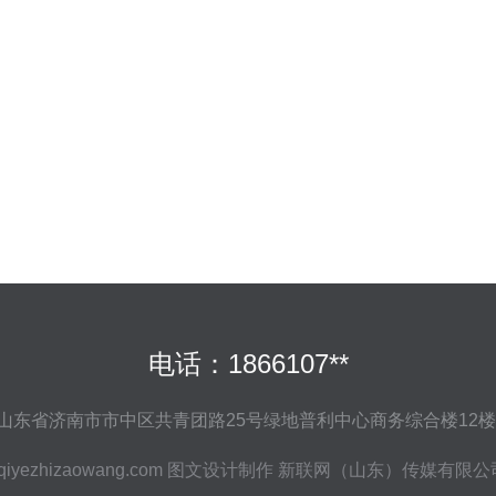
电话：1866107**
山东省济南市市中区共青团路25号绿地普利中心商务综合楼12楼1
iyezhizaowang.com
图文设计制作
新联网（山东）传媒有限公