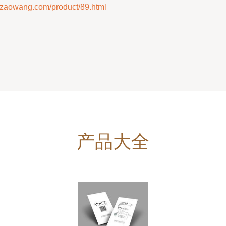
wang.com/product/89.html
产品大全