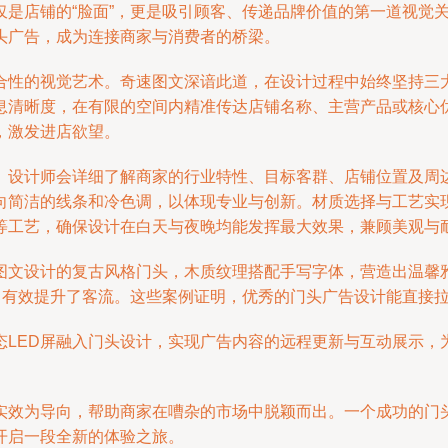
仅是店铺的“脸面”，更是吸引顾客、传递品牌价值的第一道视觉
头广告，成为连接商家与消费者的桥梁。
合性的视觉艺术。奇速图文深谙此道，在设计过程中始终坚持三
息清晰度，在有限的空间内精准传达店铺名称、主营产品或核心
，激发进店欲望。
。设计师会详细了解商家的行业特性、目标客群、店铺位置及周
向简洁的线条和冷色调，以体现专业与创新。材质选择与工艺实
刻等工艺，确保设计在白天与夜晚均能发挥最大效果，兼顾美观与
图文设计的复古风格门头，木质纹理搭配手写字体，营造出温馨
位，有效提升了客流。这些案例证明，优秀的门头广告设计能直接
态LED屏融入门头设计，实现广告内容的远程更新与互动展示，
实效为导向，帮助商家在嘈杂的市场中脱颖而出。一个成功的门
开启一段全新的体验之旅。