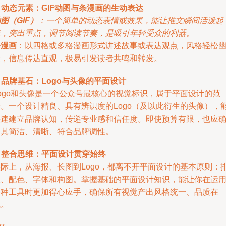
. 动态元素：GIF动图与条漫画的生动表达
图（GIF）
：一个简单的动态表情或效果，能让推文瞬间活泼起
来，突出重点，调节阅读节奏，是吸引年轻受众的利器。
条漫画
：以四格或多格漫画形式讲述故事或表达观点，风格轻松
默，信息传达直观，极易引发读者共鸣和转发。
. 品牌基石：Logo与头像的平面设计
Logo和头像是一个公众号最核心的视觉标识，属于平面设计的范
畴。一个设计精良、具有辨识度的Logo（及以此衍生的头像），
快速建立品牌认知，传递专业感和信任度。即使预算有限，也应
保其简洁、清晰、符合品牌调性。
. 整合思维：平面设计贯穿始终
实际上，从海报、长图到Logo，都离不开平面设计的基本原则：
版、配色、字体和构图。掌握基础的平面设计知识，能让你在运
各种工具时更加得心应手，确保所有视觉产出风格统一、品质在
线。