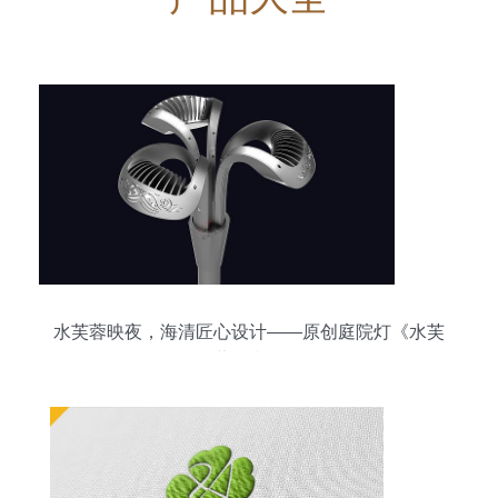
水芙蓉映夜，海清匠心设计——原创庭院灯《水芙
蓉》赏析