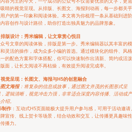
在内容为王的今天，一个成功的公众号不仅需要优质的文字，更
要吸睛的视觉呈现。从排版、长图文、海报到动画，每一步都关
着用户的第一印象和阅读体验。本文将为你梳理一条从基础到进
的内容创作与设计路径，助你打造出独具魅力的品牌形象。
. 排版设计：秀米编辑，让文章赏心悦目
公众号文章的阅读体验，排版是第一步。秀米编辑器以其丰富的
板和灵活的操作，成为众多小编的首选。通过模块化的组件、风
统一的配色方案和字体搭配，你可以快速制作出清新、简约或活
的版面，让长文阅读不再枯燥，有效提升阅读完成率。
. 视觉呈现：长图文、海报与H5的创意融合
长图文海报
：将复杂的信息或故事，通过图文并茂的长图形式呈
现，逻辑清晰，视觉冲击力强，非常适合深度内容传播、活动或
品介绍。
5制作
：互动式H5页面能极大提升用户参与感，可用于活动邀请
品牌宣传、线上贺卡等场景，结合动效和交互，让传播更具趣味
和传播力。