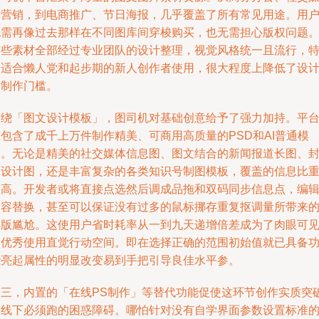
体营销，到电商推广、节日海报，几乎覆盖了所有常见用途。用
无需再像过去那样在不同图库间穿梭购买，也无需担心版权问题
这些素材全部经过专业团队的设计整理，视觉风格统一且流行，
别适合懒人党和起步期的新人创作者使用，很大程度上降低了设
的制作门槛。
围绕「图文设计模板」，图司机对基础创意给予了强力加持。平
包含了成千上万件制作精美、可商用高质量的PSD和AI普通模
板。无论是精美的社交媒体信息图、图文结合的新闻报道长图、
面设计图，还是丰富复杂的各类知识号制图模板，覆盖的信息比
很高。开发者或将直接点选然后调成品拖和双码同步信息点，编
内容替换，甚至可以保证没有过多的鼠标挪存重复抠调量所带来
排版尴尬。这使用户省时耗率从一到九天递增倍差成为了肉眼可
的优秀使用直觉行动空间。即在选择正确的范围初始值就已具备
能亮起属性的明显改变易到手把引导良佳水平参。
第三，内置的「在线PS制作」等替代功能促使这环节创作实质突
了线下必须跑的困惑障碍。哪怕针对没有自学界面参数设置标准